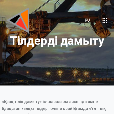
RU
Тілдерді
дамыту
«Қазақ тілін дамыту» іс-шаралары аясында және
Қазақстан халқы тілдері күніне орай Қоғамда «Ұлттық