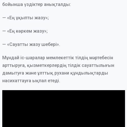
бойынша үздіктер анықталды:
— «Ең ұқыпты жазу»;
— «Ең көркем жазу»;
— «Сауатты жазу шебері».
Мұндай іс-шаралар мемлекеттік тілдің мәртебесін
арттыруға, қызметкерлердің тілдік сауаттылығын
дамытуға және ұлттық рухани құндылықтарды
насихаттауға ықпал етеді.