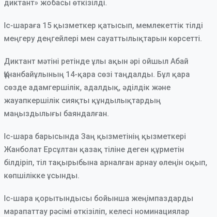
диктант» жобасы өткізілді.
Іс-шараға 15 қызметкер қатысып, мемлекеттік тілді
меңгеру деңгейлері мен сауаттылықтарын көрсетті.
Диктант мәтіні ретінде ұлы ақын әрі ойшыл Абай
Құнанбайұлының 14-қара сөзі таңдалды. Бұл қара
сөзде адамгершілік, адалдық, әділдік және
жауапкершілік сияқты құндылықтардың
маңыздылығы баяндалған.
Іс-шара барысында Заң қызметінің қызметкері
Жанболат Ерсұлтан қазақ тіліне деген құрметін
білдіріп, тіл тақырыбына арналған арнау өлеңін оқып,
көпшілікке ұсынды.
Іс-шара қорытындысы бойынша жеңімпаздарды
марапаттау рәсімі өткізіліп, келесі номинациялар