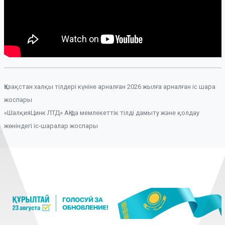
Қазақстан халқы тілдері күніне арналған 2026 жылға арналған іс шара
жоспары
«ШалқияЦинк ЛТД» АҚ-да мемлекеттік тілді дамыту және қолдау
жөніндегі іс-шаралар жоспары