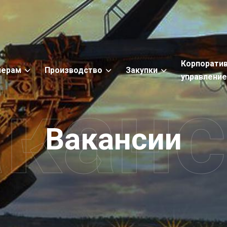
Корпорати
нерам
Производство
Закупки
управлени
кан
Вакансии