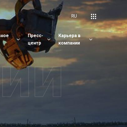
RU
вное
Пресс-
Карьера в
е
центр
компании
сии