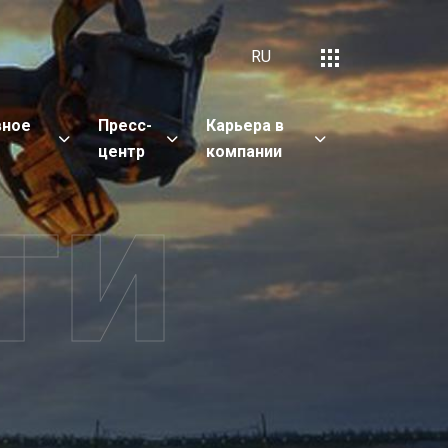
RU
вное
Пресс-
Карьера в
е
центр
компании
ти