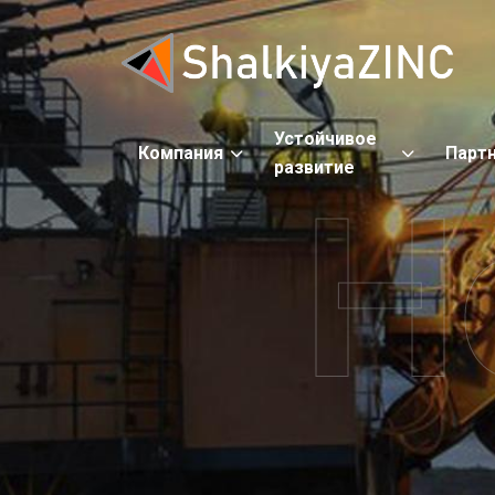
Устойчивое
Компания
Парт
развитие
Н