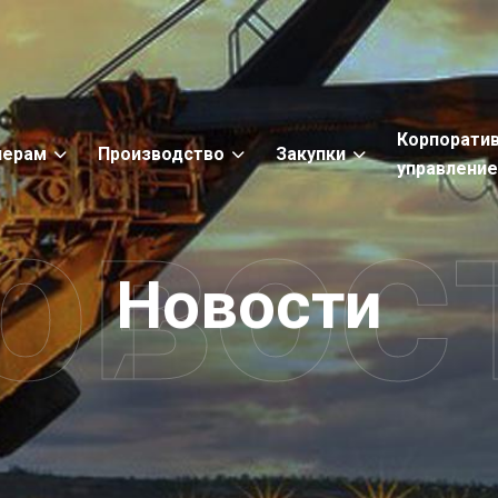
Корпорати
нерам
Производство
Закупки
управлени
овос
Новости