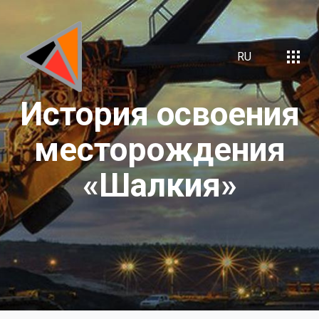
RU
История
освоения
месторождения
«Шалкия»