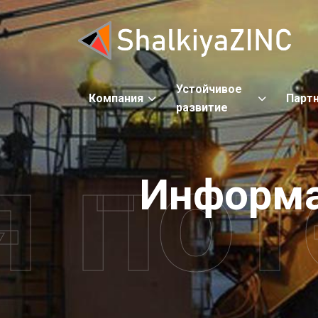
Устойчивое
Компания
Парт
развитие
 пот
Информ