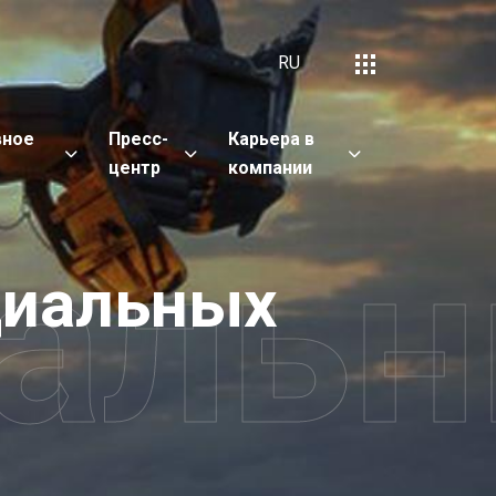
RU
вное
Пресс-
Карьера в
е
центр
компании
иаль
циальных