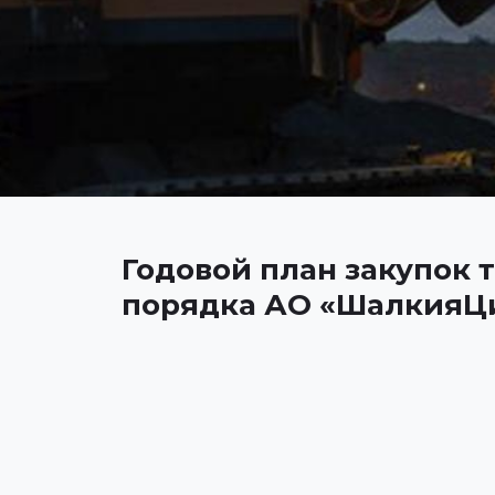
Годовой план закупок т
порядка АО «ШалкияЦи