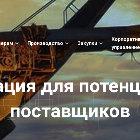
Корпорати
нерам
Производство
Закупки
управлени
енц
ация
для
потен
поставщиков