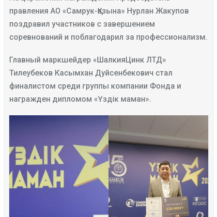
правления АО «Самрук-Қазына» Нурлан Жакупов
поздравил участников с завершением
соревнований и поблагодарил за профессионализм.
Главный маркшейдер «ШалкияЦинк ЛТД»
Тилеубеков Касымхан Дуйсенбекович стал
финалистом среди группы компании Фонда и
награжден дипломом «Үздік маман».