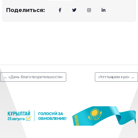
Поделиться:
←
«День благотворительности»
«Ұлттық киім күні»
→