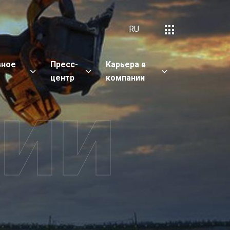
RU
вное
Пресс-
Карьера в
е
центр
компании
сии