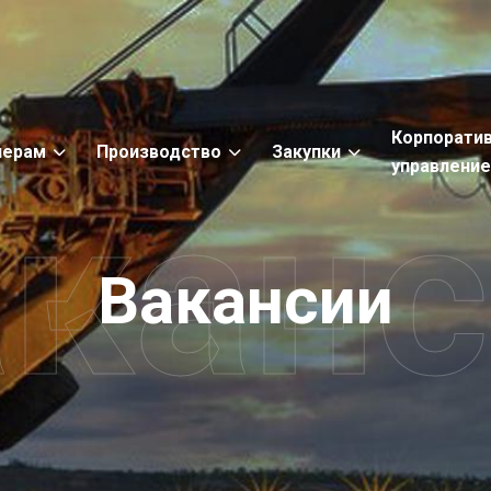
Корпорати
нерам
Производство
Закупки
управлени
кан
Вакансии