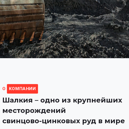
О
КОМПАНИИ
Шалкия
–
одно
из
крупнейших
месторождений
свинцово-цинковых
руд
в
мире