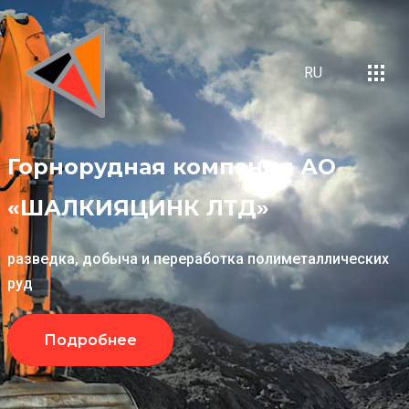
RU
Горнорудная компания
АО
«ШАЛКИЯЦИНК ЛТД»
разведка, добыча и переработка полиметаллических
руд
Подробнее