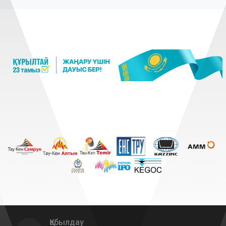
Қабылдау