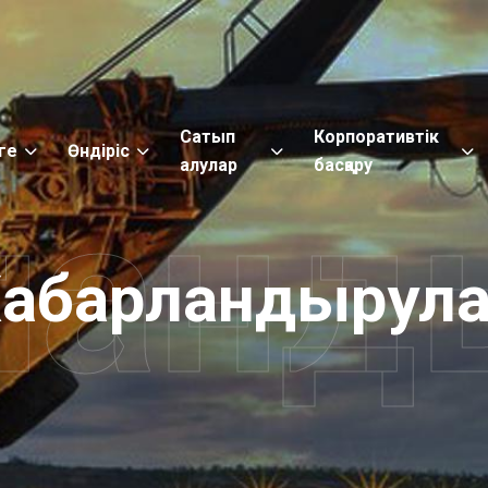
Сатып
Корпоративтік
ге
Өндіріс
алулар
басқару
ланд
абарландырул