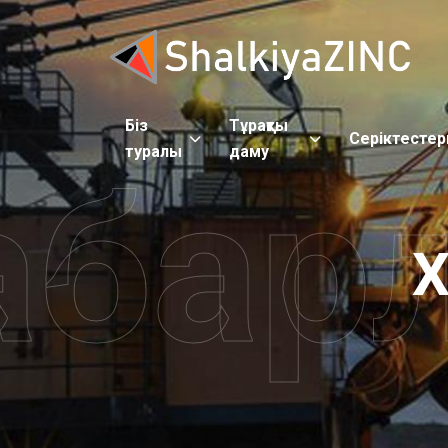
Біз
Тұрақты
Серіктестер
туралы
даму
абар
Х