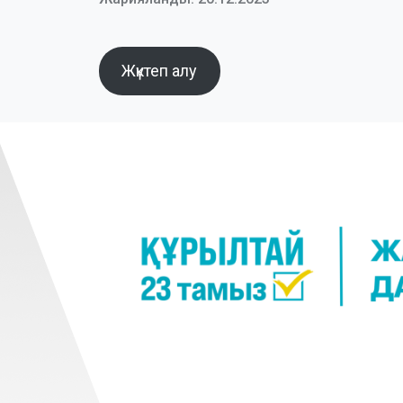
Жүктеп алу