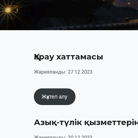
Қарау хаттамасы
Жарияланды: 27.12.2023
Жүктеп алу
Азық-түлік қызметтері
Жарияланды: 20.12.2023