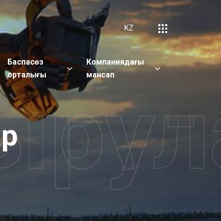
KZ
Баспасөз
Компаниядағы
орталығы
мансап
ырул
ар