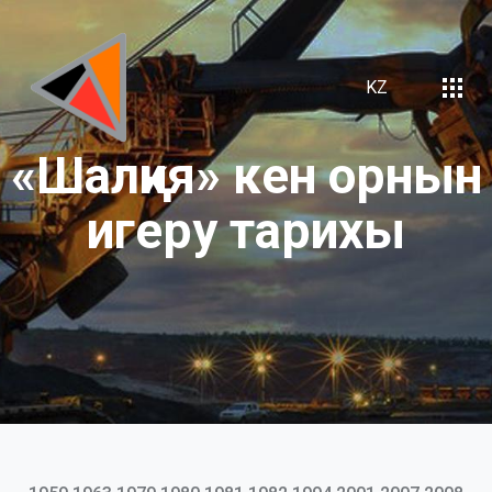
KZ
«Шалқия»
кен
орнын
игеру
тарихы