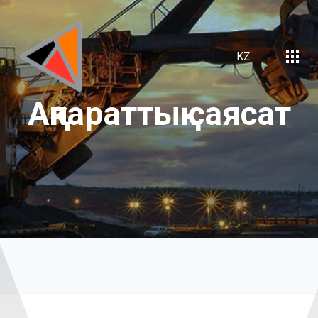
KZ
Ақпараттық
саясат