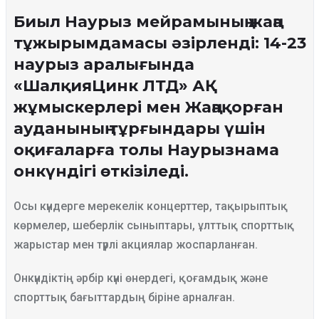
Биыл Наурыз мейрамының жаңа
тұжырымдамасы әзірленді: 14-23
наурыз аралығында
«ШалқияЦинк ЛТД» АҚ
жұмыскерлері мен Жаңақорған
ауданының тұрғындары үшін
оқиғаларға толы Наурызнама
онкүндігі өткізіледі.
Осы күндерге мерекелік концерттер, тақырыптық
көрмелер, шеберлік сыныптары, ұлттық спорттық
жарыстар мен түрлі акциялар жоспарланған.
Онкүндіктің әрбір күні өнердегі, қоғамдық және
спорттық бағыттардың біріне арналған.