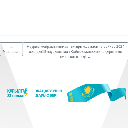
←
Наурыз мейрамының жаңа тұжырымдамасына сәйкес 2024
Черновик
жылдың 15 наурызында «Қайырымдылық» тақырыптық
күні атап өтілді.
→