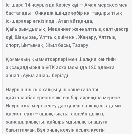
Іс-шара 14 наурызда Көрісу күні — Амал мерекесімен
басталады. Онкүндік ішінде әрбір күні тақырыптық
іс-шаралар өткізіледі. Атап айтқанда,
Қайырымдылық, Мәдениет және ұлттық салт-дәстүр
күні, Шаңырақ, Ұлттық киім күні, Жаңару, Ұлттық
спорт, Ынтымақ, Жыл басы, Тазару.
Қоғамның қызметкерлері мен Шалқия кентінін
ақсақалдырына ӘТК асханасында 120 адамға
арнап «Ауыз ашар» берілді.
Наурыз шығыс халқы үшін өзіне ғана тән
қайталанбас ерекшеліктері бар айрықша мереке.
Наурызды мерекелеу дәстүрлері ең жақсы адами
қасиеттерді – ашықтықты, ақпейілділікті,
жанашырлықты, қайырымдылықты ашуға
бағытталған. Бұл оның келуін асыға күтетін