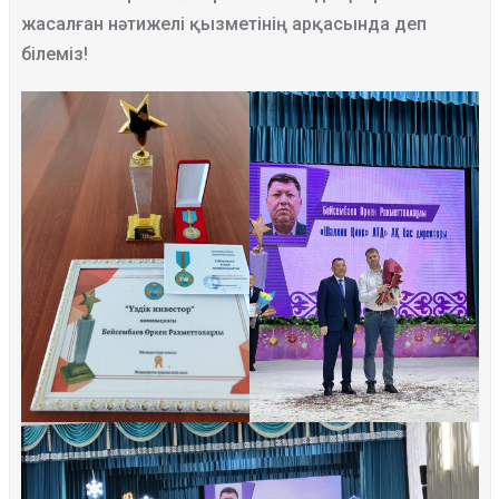
жасалған нәтижелі қызметінің арқасында деп
білеміз!