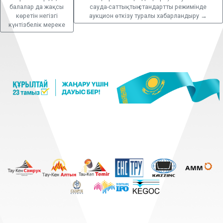
балалар да жақсы
сауда-саттықтың стандартты режимінде
көретін негізгі
аукцион өткізу туралы хабарландыру
→
күнтізбелік мереке