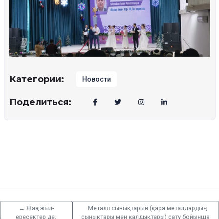
Категории:
Новости
Поделиться:
←
Жаңа жыл-
Металл сынықтарын (қара металдардың
ересектер де,
сынықтары мен қалдықтары) сату бойынша