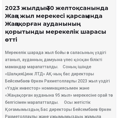
2023 жылдың 30 желтоқсанында
Жаңа жыл мерекесі қарсаңында
Жаңақорған ауданының
қорытынды мерекелік шарасы
өтті
Мерекелік шарада жыл бойы өз саласының үздігі
атанып, ауданның дамуына үлес қосқан білікті
мамандар марапатталды.
Соның ішінде
«ШалқияЦинк ЛТД» АҚ-ның бас директоры
Бейсембаев Өркен Рахметоллаұлы 2023 жыл үздігі​
«Үздік инвестор» номинациясымен және
«Жаңақорған ауданына 95 жыл» мерекесіне орай төс
белгісімен марапатталды.
Осы жетістік
Қоғамымыздың Бас директоры Бейсембаев Өркен
Рахметоллаұлы және ұжымымыздың жұмыла