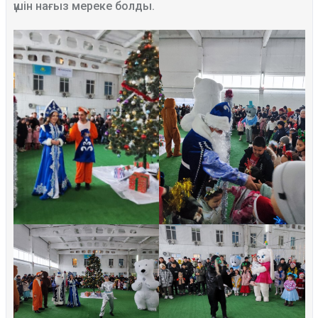
үшін нағыз мереке болды.