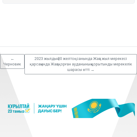
←
2023 жылдың 30 желтоқсанында Жаңа жыл мерекесі
Черновик
қарсаңында Жаңақорған ауданының қорытынды мерекелік
шарасы өтті
→