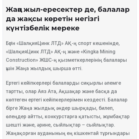
Жаңа жыл-ересектер де, балалар
да жақсы көретін негізгі
күнтізбелік мереке
Бүгін «ШалқияЦинк ЛТД» АҚ-ң спорт кешенінде,
«ШалқияЦинк ЛТД» АҚ-ң және «Kingka Mining
Construction» ЖШС-ң қызметкерлерінің балалары
үшін Жаңа жылдық шырша өтті.
Ертегі кейіпкерлері балаларды сиқырлы әлемге
тартты, олар Аяз Ата, Ақшақар және басқа да
көптеген ертегі кейіпкерлерімен кездесті. Балалар
бірге Жаңа жылдық әндер шырқады, билеп,
өлеңдер айтты, конкурстарға қатысты, жұмбақтар
шешті және, әрине, сыйлықтар – сыйлықтар.
Жаңақорған ауданының ең кішкентай тұрғындары