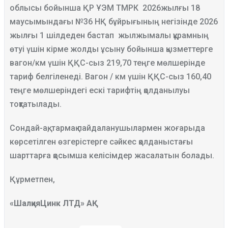
облысы бойынша ҚР ҰЭМ ТМРК 2026жылғы 18
маусымындағы №36 НҚ бұйрығының негізінде 2026
жылғы 1 шілдеден бастап жылжымалы құрамның
өтуі үшін кірме жолды ұсыну бойынша қызметтерге
вагон/км үшін ҚҚС-сыз 219,70 теңге мөлшерінде
тариф белгіленеді. Вагон / км үшін ҚҚС-сыз 160,40
теңге мөлшеріндегі ескі тарифтің қолданылуы
тоқтатылады.
Сондай-ақ, тармақ пайдаланушылармен жоғарыда
көрсетілген өзгерістерге сәйкес қолданыстағы
шарттарға қосымша келісімдер жасалатын болады.
Құрметпен,
«ШалқияЦинк ЛТД» АҚ