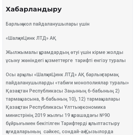
Хабарландыру
Барлық жол пайдаланушылары үшін
«ШалқияЦинк ЛТД» АҚ
Жылжымалы құрамдардың өтуі үшін кірме жолды
ұсыну жөніндегі қызметтерге тарифті енгізу туралы
Осы арқылы «ШалқияЦинк ЛТД» АҚ барлық тармақ
пайдаланушыларды «табиғи монополиялар туралы»
Қазақстан Республикасы Заңының 6-бабының 2)
тармақшасына, 8-бабының 10), 12) тармақшалары
Қазақстан Республикасы Ұлттық экономика
министрінің 2019 жылғы 19 қарашадағы №90
бұйрығымен бекітілген Тарифтерді қалыптастыру
қағидаларының сәйкес, сондай-ақ Қызылорда