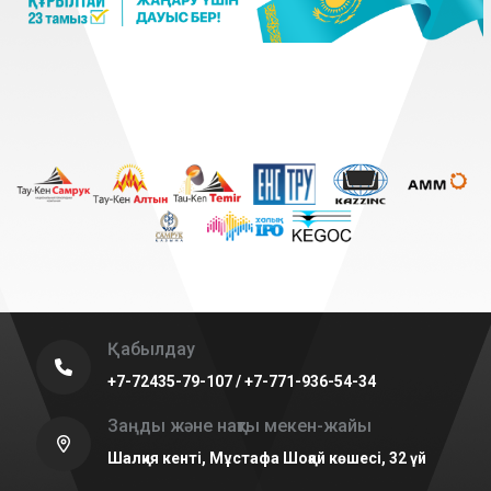
Қабылдау
+7-72435-79-107 / +7-771-936-54-34
Заңды және нақты мекен-жайы
Шалқия кенті, Мұстафа Шоқай көшесі, 32 үй