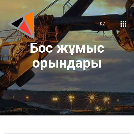
KZ
Бос
жұмыс
орындары