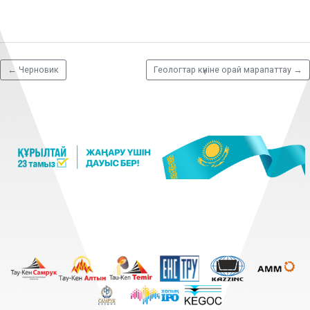
←
Черновик
Геологтар күніне орай марапаттау
→