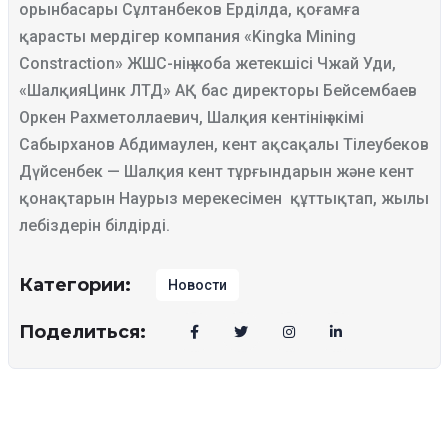
орынбасары Сұлтанбеков Ерділда, қоғамға
қарасты мердігер компания «Kingka Mining
Constraction» ЖШС-нің жоба жетекшісі Чжай Уди,
«ШалқияЦинк ЛТД» АҚ бас директоры Бейсембаев
Оркен Рахметоллаевич, Шалқия кентінің әкімі
Сабырханов Абдимаулен, кент ақсақалы Тілеубеков
Дүйсенбек — Шалқия кент тұрғындарын және кент
қонақтарын Наурыз мерекесімен құттықтап, жылы
лебіздерін білдірді.
Категории:
Новости
Поделиться: