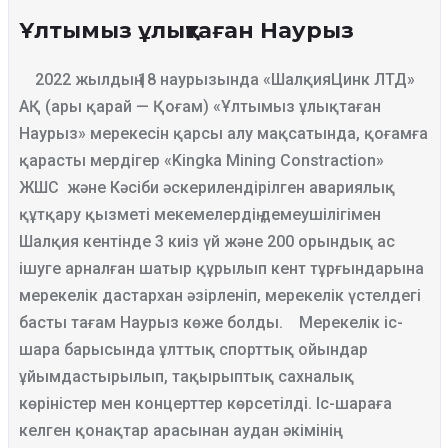
Ұлтымыз ұлықтаған Наурыз
2022 жылдың 18 наурызында «ШалқияЦинк ЛТД»
АҚ (ары қарай — Қоғам) «Ұлтымыз ұлықтаған
Наурыз» мерекесін қарсы алу мақсатында, қоғамға
қарасты мердігер «Kingka Mining Constraction»
ЖШС және Кәсіби әскерилендірілген авариялық
құтқару қызметі мекемелердің демеушілігімен
Шалқия кентінде 3 киіз үй және 200 орындық ас
ішуге арналған шатыр құрылып кент тұрғындарына
мерекелік дастархан әзірленіп, мерекелік үстелдегі
басты тағам Наурыз көже болды.
Мерекелік іс-
шара барысында ұлттық спорттық ойындар
ұйымдастырылып, тақырыптық сахналық
көріністер мен концерттер көрсетілді. Іс-шараға
келген қонақтар арасынан аудан әкімінің