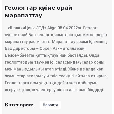
Геологтар күніне орай
марапаттау
«ШалкияЦинк ЛТД» АҚ-да 08.04.2022ж. Геолог
күніне орай Бас геолог қызметінің қызметкерлерін
марапаттау рәсімі өтті. Марапаттау рәсімі Қоғамның
Бас директоры – Оркен Рахметоллаевич
Бейсембаевтің құттықтауынан басталды. Онда
геологтардың тау-кен ісі саласындағы алар орны
мен маңыздылығы атап өтілді. Және де алда көп
жұмыстар атқарылуы тиіс екендігі айтыла отырып,
Геологтарға осы уақытқа дейін жер қойнауын
игеруге қосқан үлестері үшін өз алғысын білдірді.
Категории:
Новости