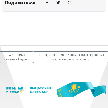
Поделиться:
←
Ұлтымыз
«ШалқияЦинк ЛТД» АҚ кірме жолының барлық
ұлықтаған Наурыз
пайдаланушылары үшін
→