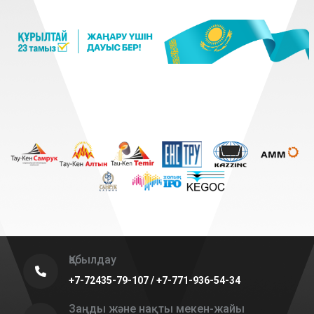
Қабылдау
+7-72435-79-107 / +7-771-936-54-34
Заңды және нақты мекен-жайы