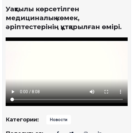
Уақтылы көрсетілген
медициналық көмек,
әріптестерінің құтқарылған өмірі.
Категории:
Новости