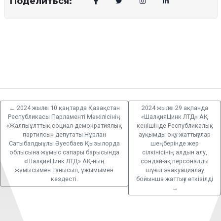
Поделиться:
←
2024 жылғы 10 қаңтарда Қазақстан
2024 жылғы 29 ақпанда
Республикасы Парламенті Мәжілісінің
«ШалқияЦинк ЛТД» АҚ
«Жалпыұлттық социал-демократиялық
кенішінде Республикалық
партиясы» депутаты Нұрлан
ауқымды оқу-жаттығулар
Сатыбалдыұлы Әуесбаев Қызылорда
шеңберінде жер
облысына жұмыс сапары барысында
сілкінісінің алдын алу,
«ШалқияЦинк ЛТД» АҚ-ның
сондай-ақ персоналды
жұмысымен танысып, ұжымымен
шұғыл эвакуациялау
кездесті.
бойынша жаттығу өткізілді
→