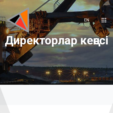
EN
Директорлар
кеңесі