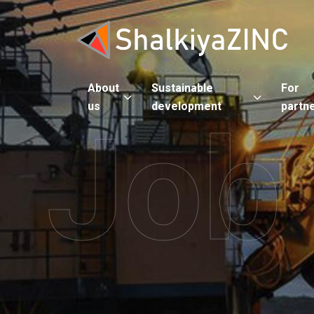
About
Sustainable
For
us
development
partn
Job