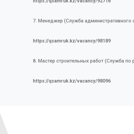
https://qsamruk.kz/vacancy/92716
7. Менеджер (Служба административного
https://qsamruk.kz/vacancy/98189
8. Мастер строительных работ (Служба по 
https://qsamruk.kz/vacancy/98096