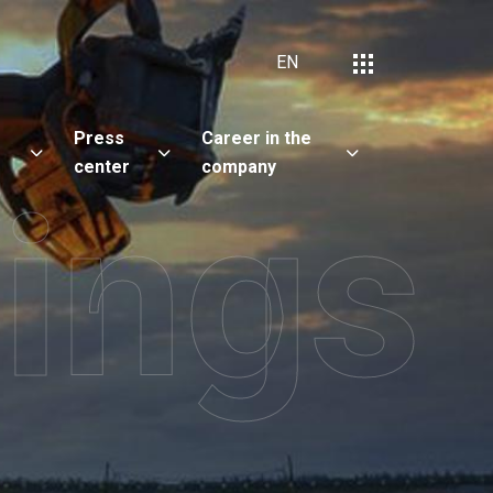
EN
Press
Career in the
center
company
ings