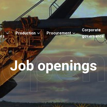
Corporate
Production
Procurement
ers
governance
 open
Job
openings