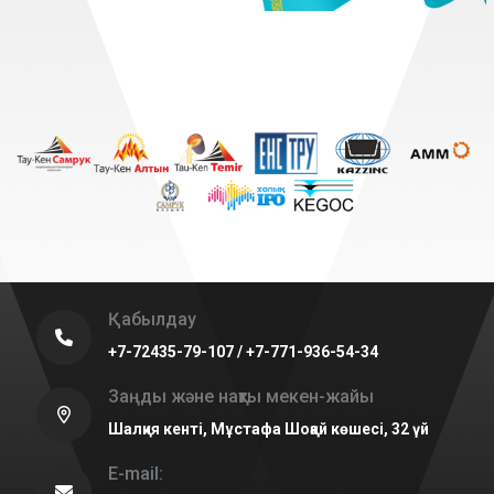
Қабылдау
+7-72435-79-107 / +7-771-936-54-34
Заңды және нақты мекен-жайы
Шалқия кенті, Мұстафа Шоқай көшесі, 32 үй
E-mail: