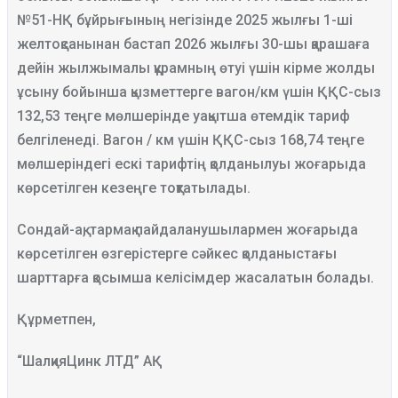
№51-НҚ бұйрығының негізінде 2025 жылғы 1-ші
желтоқсанынан бастап 2026 жылғы 30-шы қарашаға
дейін жылжымалы құрамның өтуі үшін кірме жолды
ұсыну бойынша қызметтерге вагон/км үшін ҚҚС-сыз
132,53 теңге мөлшерінде уақытша өтемдік тариф
белгіленеді. Вагон / км үшін ҚҚС-сыз 168,74 теңге
мөлшеріндегі ескі тарифтің қолданылуы жоғарыда
көрсетілген кезеңге тоқтатылады.
Сондай-ақ, тармақ пайдаланушылармен жоғарыда
көрсетілген өзгерістерге сәйкес қолданыстағы
шарттарға қосымша келісімдер жасалатын болады.
Құрметпен,
“ШалқияЦинк ЛТД” АҚ