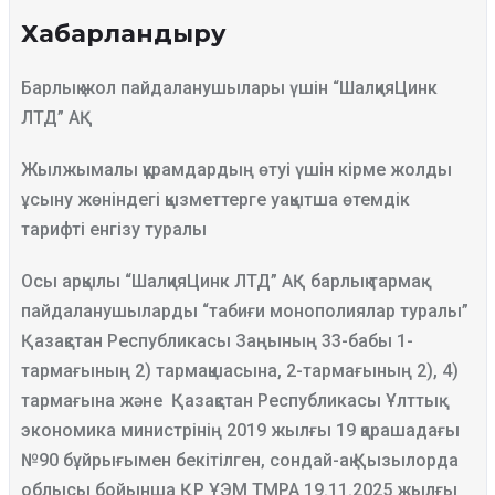
Хабарландыру
Барлық жол пайдаланушылары үшін “ШалқияЦинк
ЛТД” АҚ
Жылжымалы құрамдардың өтуі үшін кірме жолды
ұсыну жөніндегі қызметтерге уақытша өтемдік
тарифті енгізу туралы
Осы арқылы “ШалқияЦинк ЛТД” АҚ барлық тармақ
пайдаланушыларды “табиғи монополиялар туралы”
Қазақстан Республикасы Заңының 33-бабы 1-
тармағының 2) тармақшасына, 2-тармағының 2), 4)
тармағына және Қазақстан Республикасы Ұлттық
экономика министрінің 2019 жылғы 19 қарашадағы
№90 бұйрығымен бекітілген, сондай-ақ Қызылорда
облысы бойынша ҚР ҰЭМ ТМРА 19.11.2025 жылғы