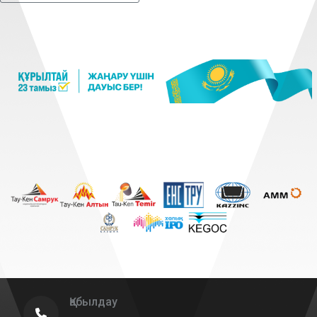
Қабылдау