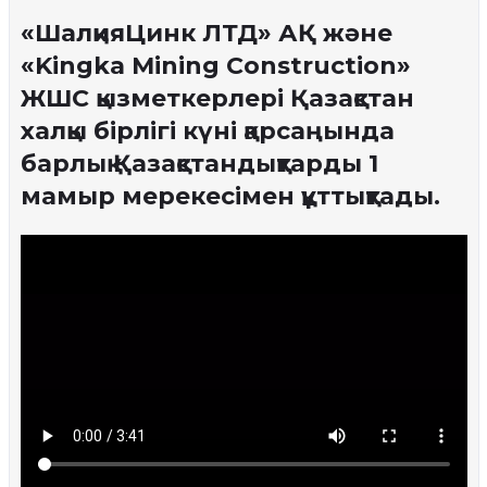
«ШалқияЦинк ЛТД» АҚ және
«Kingka Mining Construction»
ЖШС қызметкерлері Қазақстан
халқы бірлігі күні қарсаңында
барлық Қазақстандықтарды 1
мамыр мерекесімен құттықтады.