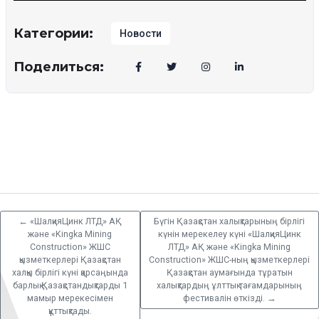
Категории:
Новости
Поделиться:
←
«ШалқияЦинк ЛТД» АҚ
Бүгін Қазақстан халықтарының бірлігі
және «Kingka Mining
күнін мерекелеу күні «ШалқияЦинк
Construction» ЖШС
ЛТД» АҚ және «Kingka Mining
қызметкерлері Қазақстан
Construction» ЖШС-ның қызметкерлері
халқы бірлігі күні қарсаңында
Қазақстан аумағында тұратын
барлық Қазақстандықтарды 1
халықтардың ұлттық тағамдарының
мамыр мерекесімен
фестивалін өткізді.
→
құттықтады.