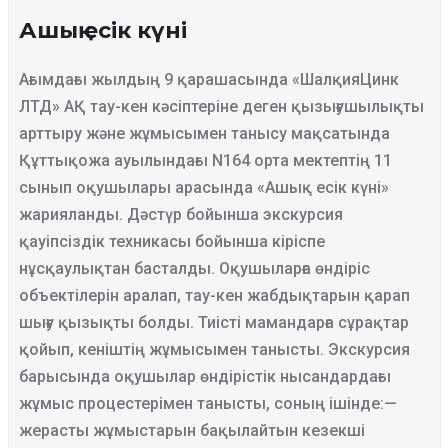
Ашық есік күні
Ағымдағы жылдың 9 қарашасында «ШалқияЦинк
ЛТД» АҚ тау-кен кәсіптеріне деген қызығушылықты
арттыру және жұмысымен танысу мақсатында
Құттықожа ауылындағы N164 орта мектептің 11
сынып оқушылары арасында «Ашық есік күні»
жарияланды. Дәстүр бойынша экскурсия
қауіпсіздік техникасы бойынша кіріспе
нұсқаулықтан басталды. Оқушыларға өндіріс
объектілерін аралап, тау-кен жабдықтарын қарап
шығу қызықты болды. Тиісті мамандарға сұрақтар
қойып, кеніштің жұмысымен танысты. Экскурсия
барысында оқушылар өндірістік нысандардағы
жұмыс процестерімен танысты, соның ішінде:
—
жерасты жұмыстарын бақылайтын кезекші