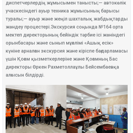
диспетчерлердің жұмысымен танысты;
— автокөлік
учаскесіндегі ауыр техника жұмысының барысы
туралы;
— ауыр және жеңіл шахталық жабдықтарды
жөндеу процестері.
Экскурсия соңында №164 орта
мектеп директорының бейіндік тәрбие ісі жөніндегі
орынбасары және сынып мұғалімі «Ашық есік»
күніне арналған экскурсия және кіріспе бағдарламасы
үшін Қоғам қызметкерлеріне және Қоғамның Бас
директоры Өркен Рахметоллаұлы Бейсембаевқа
алғысын білдірді.