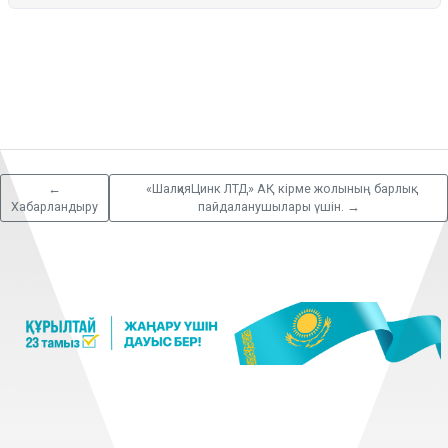
←
«ШалқияЦинк ЛТД» АҚ кірме жолының барлық
Хабарландыру
пайдаланушылары үшін.
→