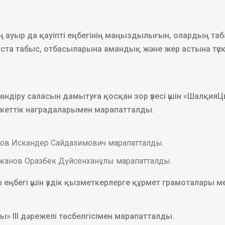
ң ауыр да қауіпті еңбегінің маңыздылығын, олардың таба
та табыс, отбасыларына амандық және жер астына түске
н өндіру саласын дамытуға қосқан зор үлесі үшін «Шалқия
кеттік наградаларымен марапатталды.
етов Искандер Сайдазимович марапатталды.
Қожанов Оразбек Дүйсенханұлы марапатталды.
еңбегі үшін үздік қызметкерлерге құрмет грамоталары м
ы» III дәрежелі төсбелгісімен марапатталды.