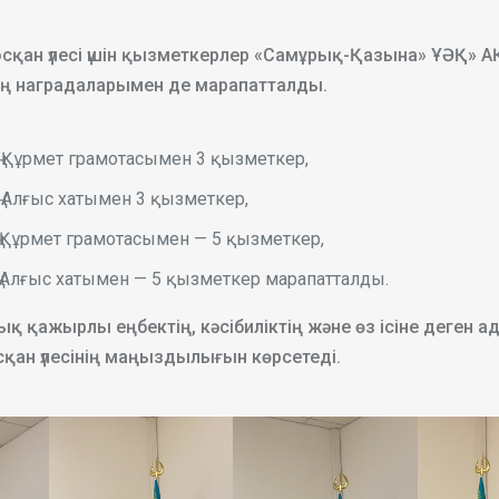
осқан үлесі үшін қызметкерлер «Самұрық-Қазына» ҰӘҚ» А
ң наградаларымен де марапатталды.
 Құрмет грамотасымен 3 қызметкер,
 Алғыс хатымен 3 қызметкер,
 Құрмет грамотасымен — 5 қызметкер,
 Алғыс хатымен — 5 қызметкер марапатталды.
 қажырлы еңбектің, кәсібиліктің және өз ісіне деген ад
сқан үлесінің маңыздылығын көрсетеді.