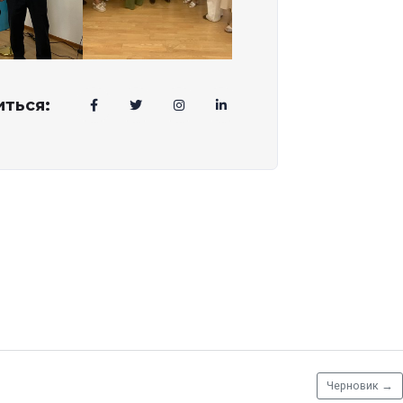
ться:
Черновик
→