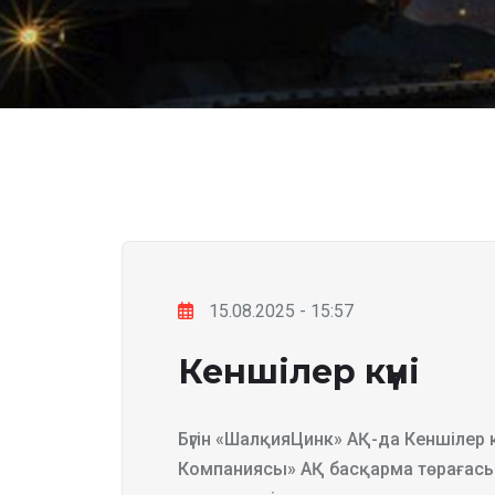
15.08.2025 - 15:57
Кеншілер күні
Бүгін «ШалқияЦинк» АҚ-да Кеншілер к
Компаниясы» АҚ басқарма төрағасы 