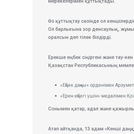
мерекелерімен құттықтады.
Өз құттықтау сөзінде ол кеншілерді
Ол барлығына зор денсаулық, жұмыс
оралсын деп тілек білдірді.
Ерекше еңбек сіңіргені және тау-ке
Қазақстан Республикасының мемле
«Еңбек даңқы» орденімен Арзум
«Ерен еңбегі үшін» медалімен 
Сонымен қатар, адал және қажырлы 
Атап айтқанда, 13 адам «Кенші даңқ