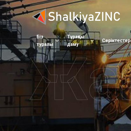
Біз
Тұрақты
Серіктестер
туралы
даму
Жаң