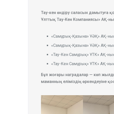
Тау-кен өндіру саласын дамытуға қ
Ұлттық Тау-Кен Компаниясы» АҚ-ны
«Самұрық-Қазына» ҰӘҚ» АҚ-ның
«Самұрық-Қазына» ҰӘҚ» АҚ-ның
«Тау-Кен Самұрық» ҰТК» АҚ-ның
«Тау-Кен Самұрық» ҰТК» АҚ-ның
Бұл жоғары наградалар — көп жылдық
маманның еліміздің өркендеуіне қо