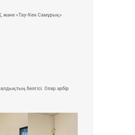
Қ және «Тау-Кен Самұрық»
алдықтың белгісі. Олар әрбір