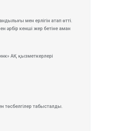
ндылығы мен ерлігін атап өтті.
н әрбір кенші жер бетіне аман
Цинк» АҚ қызметкерлері
ен төсбелгілер табысталды.