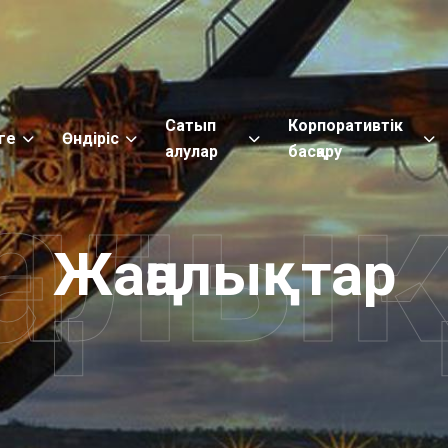
Сатып
Корпоративтік
ге
Өндіріс
алулар
басқару
алы
Жаңалықтар