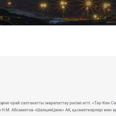
үніне орай салтанатты марапаттау рәсімі өтті. «Тау-Кен 
Н.М. Абсаметов «ШалқияЦинк» АҚ қызметкерлері мен ар