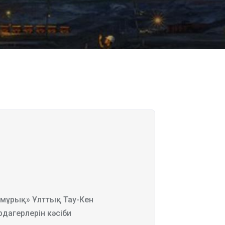
Самұрық» Ұлттық Тау-Кен
дагерлерін кәсіби