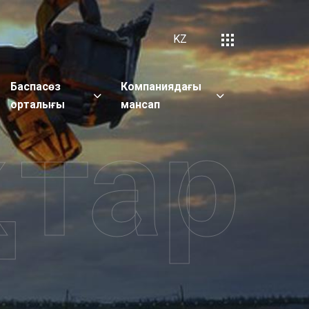
KZ
Баспасөз
Компаниядағы
орталығы
мансап
қтар