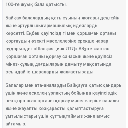
100-ге жуық бала қатысты.
Байқау балалардың қатысуының жоғары деңгейін
және әртүрлі шығармашылық идеяларды
көрсетті. Еңбек қауіпсіздігі мен қоршаған ортаны
қорғаудың өзекті мәселелеріне ерекше назар
аударылды. «ШалқияЦинк ЛТД» АҚ ерте жастан
қоршаған ортаны қорғау санасын және қауіпсіз
мінез-құлық дағдыларын дамыту мақсатында
осындай іс-шараларды жалғастырады.
Балалар мен ата-аналарды Байқауға қатысқандары
үшін және өскелең ұрпақтың бойында қауіпсіздік
пен қоршаған ортаны қорғау мәселелеріне саналы
және жауапты көзқарасты қалыптастыруға
ұмтылыстары үшін құттықтаймыз және алғыс
айтамыз.