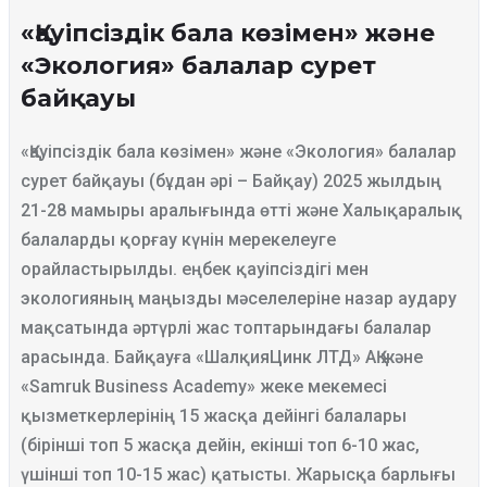
«Қауіпсіздік бала көзімен» және
«Экология» балалар сурет
байқауы
«Қауіпсіздік бала көзімен» және «Экология» балалар
сурет байқауы (бұдан әрі – Байқау) 2025 жылдың
21-28 мамыры аралығында өтті және Халықаралық
балаларды қорғау күнін мерекелеуге
орайластырылды. еңбек қауіпсіздігі мен
экологияның маңызды мәселелеріне назар аудару
мақсатында әртүрлі жас топтарындағы балалар
арасында. Байқауға «ШалқияЦинк ЛТД» АҚ және
«Samruk Business Academy» жеке мекемесі
қызметкерлерінің 15 жасқа дейінгі балалары
(бірінші топ 5 жасқа дейін, екінші топ 6-10 жас,
үшінші топ 10-15 жас) қатысты. Жарысқа барлығы