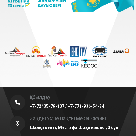
Қабылдау
+7-72435-79-107 / +7-771-936-54-34
Заңды және нақты мекен-жайы
Шалқия кенті, Мұстафа Шоқай көшесі, 32 үй