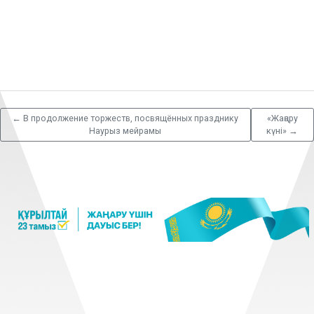
←
В продолжение торжеств, посвящённых празднику
«Жаңару
Наурыз мейрамы
күні»
→