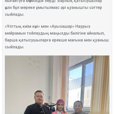
нығайтуға мүмкіндік берді. Барлық қатысушылар
үшін бұл мереке ұмытылмас әрі қуанышты сәттер
сыйлады.
«Ұлттық киім күні» мен «Ауызашар» Наурыз
мейрамын тойлаудың маңызды бөлігіне айналып,
барша қатысушыларға ерекше мағына мен қуаныш
сыйлады.