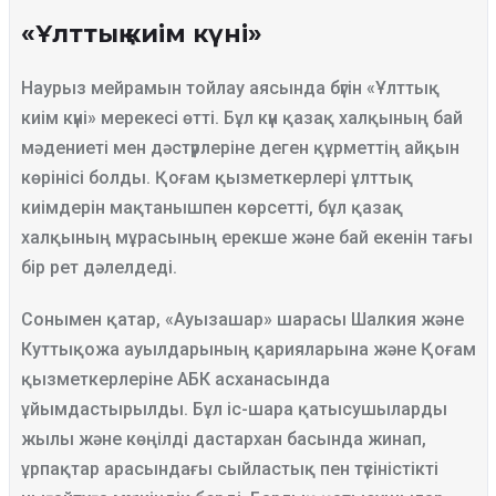
«Ұлттық киім күні»
Наурыз мейрамын тойлау аясында бүгін «Ұлттық
киім күні» мерекесі өтті. Бұл күн қазақ халқының бай
мәдениеті мен дәстүрлеріне деген құрметтің айқын
көрінісі болды. Қоғам қызметкерлері ұлттық
киімдерін мақтанышпен көрсетті, бұл қазақ
халқының мұрасының ерекше және бай екенін тағы
бір рет дәлелдеді.
Сонымен қатар, «Ауызашар» шарасы Шалкия және
Куттықожа ауылдарының қарияларына және Қоғам
қызметкерлеріне АБК асханасында
ұйымдастырылды. Бұл іс-шара қатысушыларды
жылы және көңілді дастархан басында жинап,
ұрпақтар арасындағы сыйластық пен түсіністікті