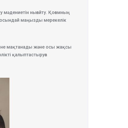
у мәдениетін нығайту. Қоғамның
е, осындай маңызды мерекелік
ігіне мақтанады және осы жақсы
лікті қалыптастыруға