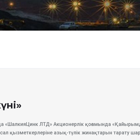
үні»
да «ШалкияЦинк ЛТД» Акционерлік қоғамында «Қайыры
 осал қызметкерлеріне азық-түлік жинақтарын тарату ша