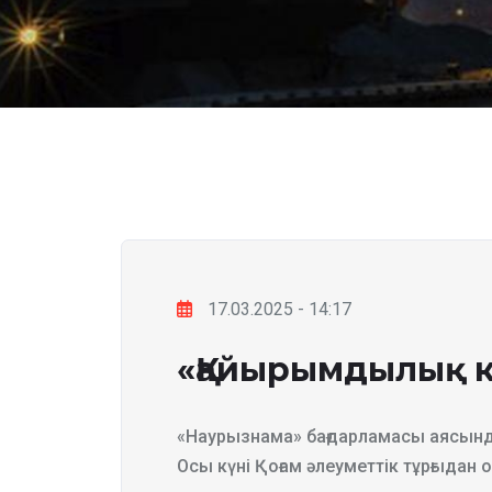
17.03.2025 - 14:17
«Қайырымдылық к
«Наурызнама» бағдарламасы аясын
Осы күні Қоғам әлеуметтік тұрғыдан