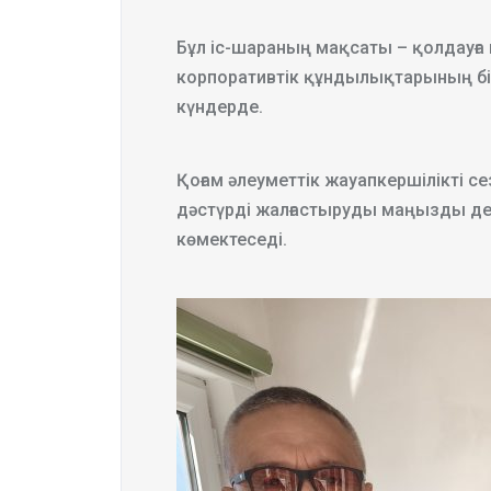
Бұл іс-шараның мақсаты – қолдауға 
корпоративтік құндылықтарының бір
күндерде.
Қоғам әлеуметтік жауапкершілікті 
дәстүрді жалғастыруды маңызды деп 
көмектеседі.