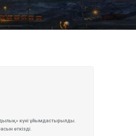
мдылық» күні ұйымдастырылды.
расын өткізді.