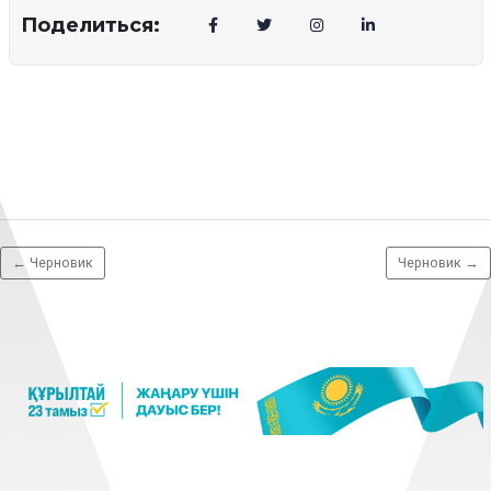
Поделиться:
←
Черновик
Черновик
→