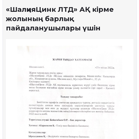
«ШалқияЦинк ЛТД» АҚ кірме
жолының барлық
пайдаланушылары үшін