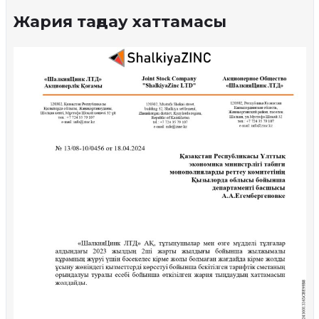
Жария таңдау хаттамасы