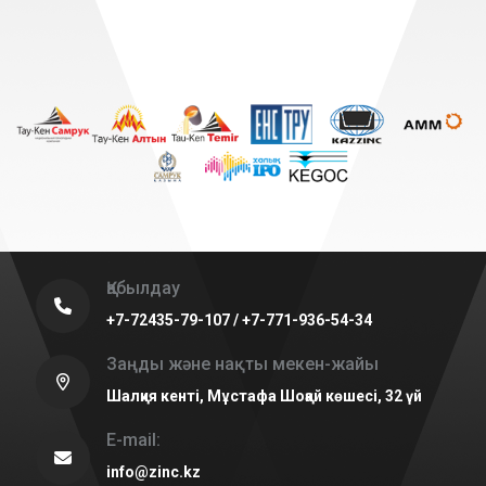
Қабылдау
+7-72435-79-107 / +7-771-936-54-34
Заңды және нақты мекен-жайы
Шалқия кенті, Мұстафа Шоқай көшесі, 32 үй
E-mail:
info@zinc.kz