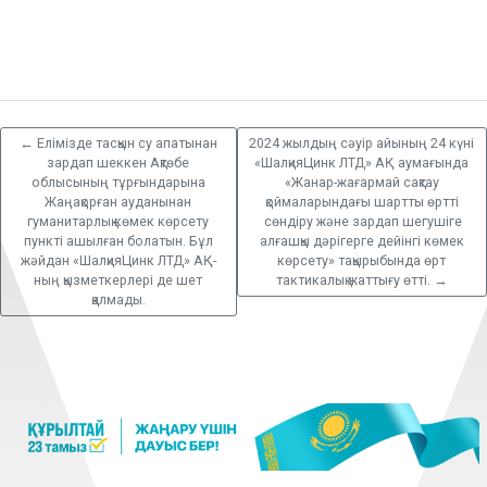
←
Елімізде тасқын су апатынан
2024 жылдың сәуір айының 24 күні
зардап шеккен Ақтөбе
«ШалқияЦинк ЛТД» АҚ аумағында
облысының тұрғындарына
«Жанар-жағармай сақтау
Жаңақорған ауданынан
қоймаларындағы шартты өртті
гуманитарлық көмек көрсету
сөндіру және зардап шегушіге
пункті ашылған болатын. Бұл
алғашқы дәрігерге дейінгі көмек
жәйдан «ШалқияЦинк ЛТД» АҚ-
көрсету» тақырыбында өрт
ның қызметкерлері де шет
тактикалық жаттығу өтті.
→
қалмады.