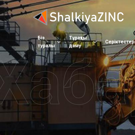
Біз
Тұрақты
Серіктестер
туралы
даму
Хаба