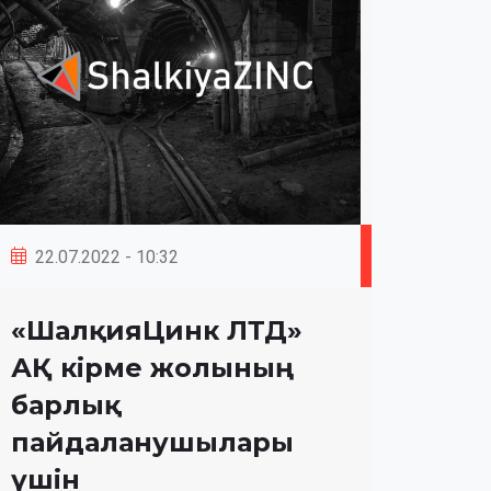
22.07.2022 - 10:32
«ШалқияЦинк ЛТД»
АҚ кірме жолының
барлық
пайдаланушылары
үшін