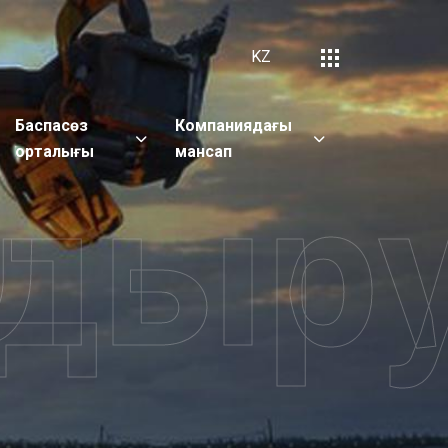
KZ
Баспасөз
Компаниядағы
орталығы
мансап
ндыр