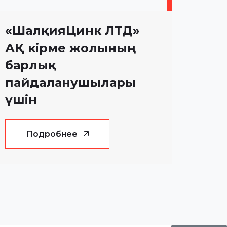
«ШалқияЦинк ЛТД»
АҚ кірме жолының
барлық
пайдаланушылары
үшін
Подробнее