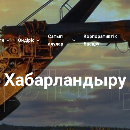
Сатып
Корпоративтік
ге
Өндіріс
алулар
басқару
рла
Хабарландыру