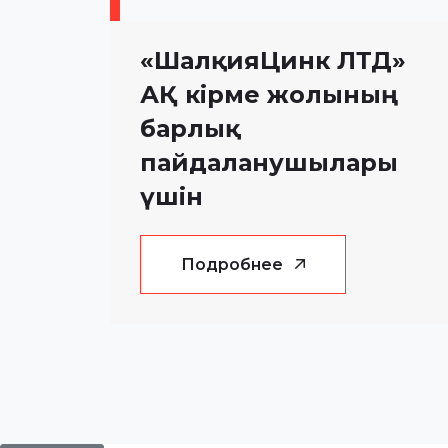
«ШалқияЦинк ЛТД»
АҚ кірме жолының
барлық
пайдаланушылары
үшін
Подробнее