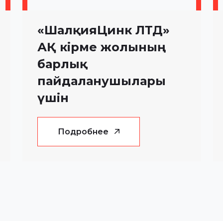
«ШалқияЦинк ЛТД»
АҚ кірме жолының
барлық
пайдаланушылары
үшін
Подробнее